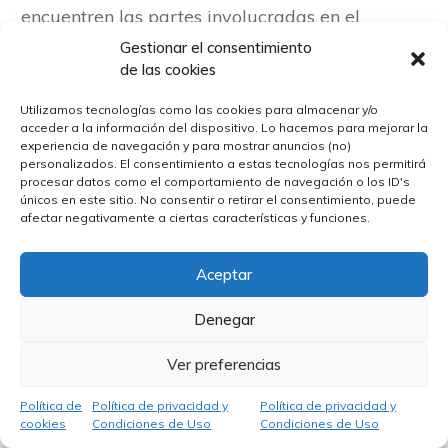
encuentren las partes involucradas en el
procesamiento. Significa que esta información
Gestionar el consentimiento
de las cookies
puede transferirse y mantenerse en
computadoras ubicadas fuera de Su estado,
Utilizamos tecnologías como las cookies para almacenar y/o
acceder a la información del dispositivo. Lo hacemos para mejorar la
provincia, país u otra jurisdicción
experiencia de navegación y para mostrar anuncios (no)
personalizados. El consentimiento a estas tecnologías nos permitirá
gubernamental donde las leyes de protección
procesar datos como el comportamiento de navegación o los ID's
de datos pueden diferir de las de Su
únicos en este sitio. No consentir o retirar el consentimiento, puede
afectar negativamente a ciertas características y funciones.
jurisdicción.
Su consentimiento a esta Política de privacidad
Aceptar
seguido de Su envío de dicha información
Denegar
representa Su acuerdo con esa transferencia.
La Compañía tomará todas las medidas
Ver preferencias
razonablemente necesarias para garantizar que
Política de
Política de privacidad y
Política de privacidad y
sus datos se traten de forma segura y de
cookies
Condiciones de Uso
Condiciones de Uso