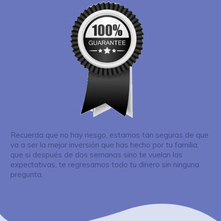
Recuerda que no hay riesgo, estamos tan seguras de que
va a ser la mejor inversión que has hecho por tu familia,
que si después de dos semanas sino te vuelan las
expectativas, te regresamos todo tu dinero sin ninguna
pregunta.